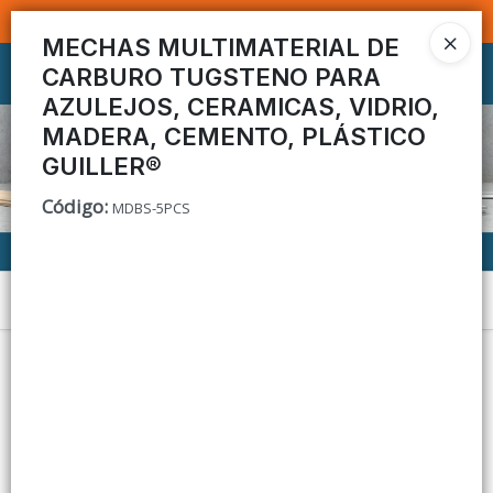
SOMOS DISTRIBUIDORES - VENTA MAYORISTA
MECHAS MULTIMATERIAL DE
CARBURO TUGSTENO PARA
Ingresar a la Tienda
AZULEJOS, CERAMICAS, VIDRIO,
CÓMO COMPRAR
MADERA, CEMENTO, PLÁSTICO
GUILLER®
CONTACTO
Código
:
MDBS-5PCS
Menú
Lista vacía