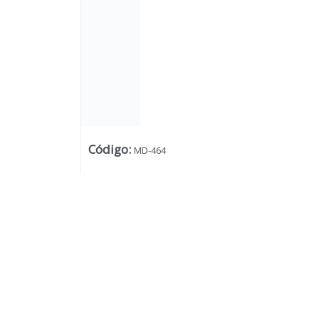
Código
:
MD-464
Lista vacía