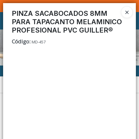
SOMOS DISTRIBUIDORES - VENTA MAYORISTA
PINZA SACABOCADOS 8MM
PARA TAPACANTO MELAMINICO
Ingresar a la Tienda
PROFESIONAL PVC GUILLER®
CÓMO COMPRAR
Código
:
MD-457
CONTACTO
Menú
Lista vacía