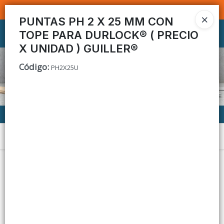
SOMOS DISTRIBUIDORES - VENTA MAYORISTA
PUNTAS PH 2 X 25 MM CON
TOPE PARA DURLOCK® ( PRECIO
Ingresar a la Tienda
X UNIDAD ) GUILLER®
CÓMO COMPRAR
Código
:
PH2X25U
CONTACTO
Menú
Lista vacía