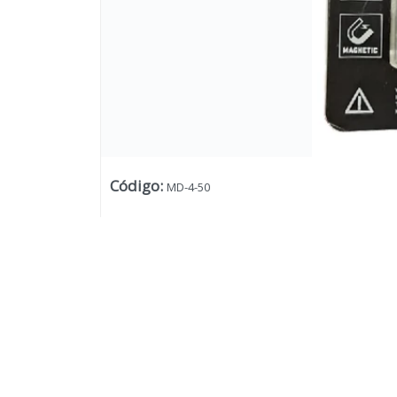
Código
:
MD-4-50
Lista vacía