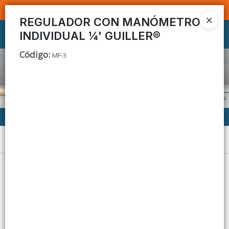
SOMOS DISTRIBUIDORES - VENTA MAYORISTA
REGULADOR CON MANÓMETRO
INDIVIDUAL ¼' GUILLER®
Ingresar a la Tienda
Código
:
MF-3
CÓMO COMPRAR
CONTACTO
Menú
Lista vacía