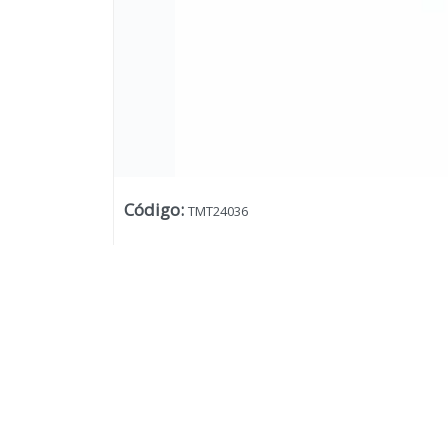
Código
:
TMT24036
Lista vacía