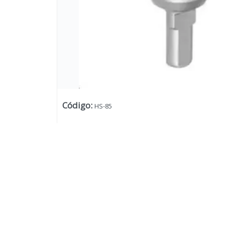
Código
:
HS-85
Lista vacía