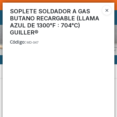
SOMOS DISTRIBUIDORES - VENTA MAYORISTA
SOPLETE SOLDADOR A GAS
BUTANO RECARGABLE (LLAMA
Ingresar a la Tienda
AZUL DE 1300°F : 704°C)
CÓMO COMPRAR
GUILLER®
Código
:
MD-047
CONTACTO
Menú
Lista vacía