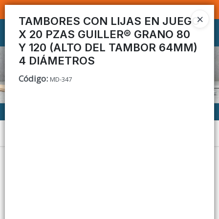
SOMOS DISTRIBUIDORES - VENTA MAYORISTA
TAMBORES CON LIJAS EN JUEGO
X 20 PZAS GUILLER® GRANO 80
Ingresar a la Tienda
Y 120 (ALTO DEL TAMBOR 64MM)
CÓMO COMPRAR
4 DIÁMETROS
Código
:
MD-347
CONTACTO
Menú
Lista vacía