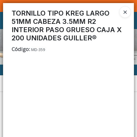
SOMOS DISTRIBUIDORES - VENTA MAYORISTA
TORNILLO TIPO KREG LARGO
51MM CABEZA 3.5MM R2
Ingresar a la Tienda
INTERIOR PASO GRUESO CAJA X
CÓMO COMPRAR
200 UNIDADES GUILLER®
Código
:
MD-359
CONTACTO
Menú
Lista vacía