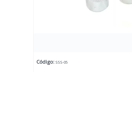
Código
:
SSS-05
Lista vacía