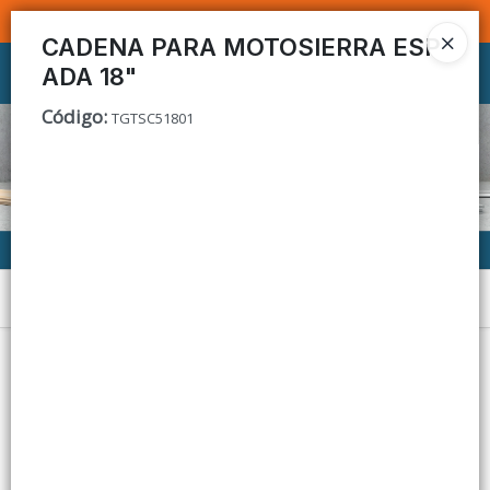
SOMOS DISTRIBUIDORES - VENTA MAYORISTA
CADENA PARA MOTOSIERRA ESP
ADA 18"
Ingresar a la Tienda
Código
:
TGTSC51801
CÓMO COMPRAR
CONTACTO
Menú
Lista vacía