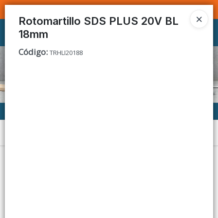
SOMOS DISTRIBUIDORES - VENTA MAYORISTA
Rotomartillo SDS PLUS 20V BL
18mm
Ingresar a la Tienda
Código
:
TRHLI20188
CÓMO COMPRAR
CONTACTO
Menú
Lista vacía