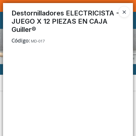
SOMOS DISTRIBUIDORES - VENTA MAYORISTA
Destornilladores ELECTRICISTA -
JUEGO X 12 PIEZAS EN CAJA
Ingresar a la Tienda
Guiller®
CÓMO COMPRAR
Código
:
MD-017
CONTACTO
Menú
Lista vacía