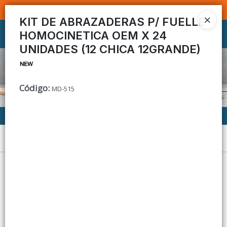
SOMOS DISTRIBUIDORES - VENTA MAYORISTA
KIT DE ABRAZADERAS P/ FUELLE
HOMOCINETICA OEM X 24
Ingresar a la Tienda
UNIDADES (12 CHICA 12GRANDE)
CÓMO COMPRAR
CONTACTO
Código
:
MD-515
Menú
Lista vacía