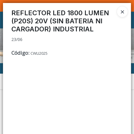
23/06
SOMOS DISTRIBUIDORES - VENTA MAYORISTA
REFLECTOR LED 1800 LUMEN
(P20S) 20V (SIN BATERIA NI
Ingresar a la Tienda
CARGADOR) INDUSTRIAL
CÓMO COMPRAR
23/06
CONTACTO
Código
:
CWLI2025
Menú
23/06
Lista vacía