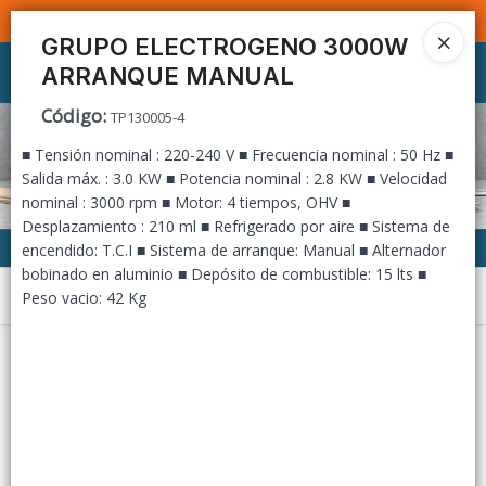
SOMOS DISTRIBUIDORES - VENTA MAYORISTA
GRUPO ELECTROGENO 3000W
ARRANQUE MANUAL
Ingresar a la Tienda
Código
:
TP130005-4
CÓMO COMPRAR
■ Tensión nominal : 220-240 V ■ Frecuencia nominal : 50 Hz ■
Salida máx. : 3.0 KW ■ Potencia nominal : 2.8 KW ■ Velocidad
CONTACTO
nominal : 3000 rpm ■ Motor: 4 tiempos, OHV ■
Desplazamiento : 210 ml ■ Refrigerado por aire ■ Sistema de
encendido: T.C.I ■ Sistema de arranque: Manual ■ Alternador
bobinado en aluminio ■ Depósito de combustible: 15 lts ■
Menú
Peso vacio: 42 Kg
Lista vacía