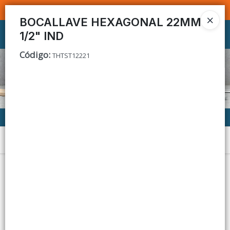
SOMOS DISTRIBUIDORES - VENTA MAYORISTA
BOCALLAVE HEXAGONAL 22MM
1/2" IND
Ingresar a la Tienda
Código
:
THTST12221
CÓMO COMPRAR
CONTACTO
Menú
Lista vacía