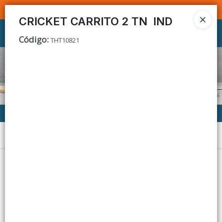
SOMOS DISTRIBUIDORES - VENTA MAYORISTA
CRICKET CARRITO 2 TN IND
Ingresar a la Tienda
Código
:
THT10821
CÓMO COMPRAR
CONTACTO
Menú
Lista vacía