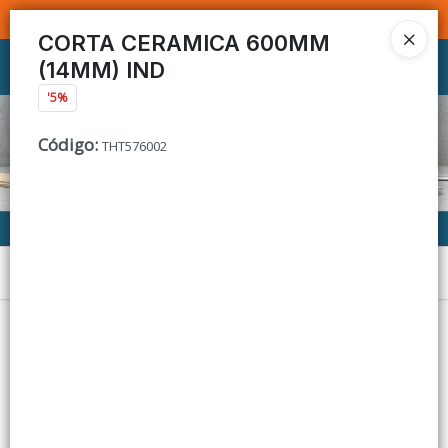
SOMOS DISTRIBUIDORES - VENTA MAYORISTA
CORTA CERAMICA 600MM
(14MM) IND
Ingresar a la Tienda
'5%
CÓMO COMPRAR
Código
:
THT576002
CONTACTO
Menú
Lista vacía