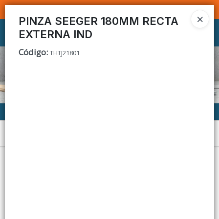
SOMOS DISTRIBUIDORES - VENTA MAYORISTA
PINZA SEEGER 180MM RECTA
EXTERNA IND
Ingresar a la Tienda
Código
:
THTJ21801
CÓMO COMPRAR
CONTACTO
Menú
Lista vacía