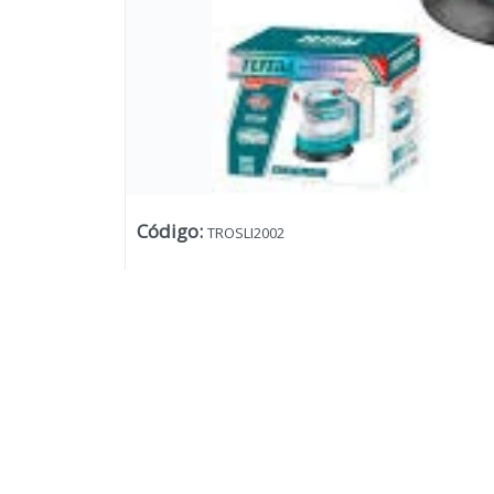
Código
:
TROSLI2002
Lista vacía