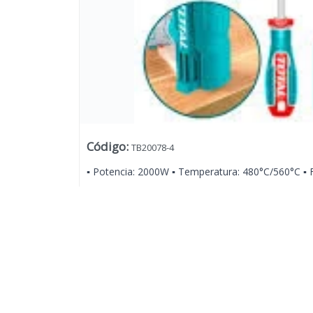
Código
:
TB20078-4
▪ Potencia: 2000W ▪ Temperatura: 480°C/560°C ▪ Fl
Lista vacía