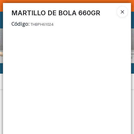
SOMOS DISTRIBUIDORES - VENTA MAYORISTA
MARTILLO DE BOLA 660GR
Ingresar a la Tienda
Código
:
THBPH61024
CÓMO COMPRAR
CONTACTO
Menú
Lista vacía