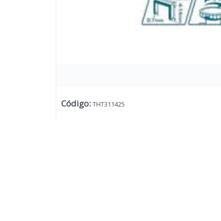
Código
:
THT311425
Lista vacía