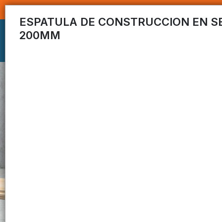
ESPATULA DE CONSTRUCCION EN S
200MM