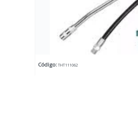
Código
:
THT111062
Lista vacía