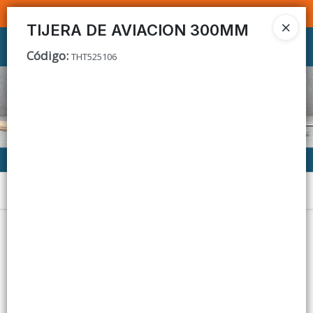
SOMOS DISTRIBUIDORES - VENTA MAYORISTA
TIJERA DE AVIACION 300MM
Ingresar a la Tienda
Código
:
THT525106
CÓMO COMPRAR
CONTACTO
Menú
Lista vacía