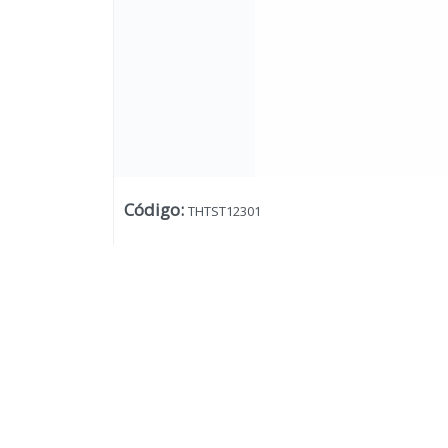
Código
:
THTST12301
Lista vacía