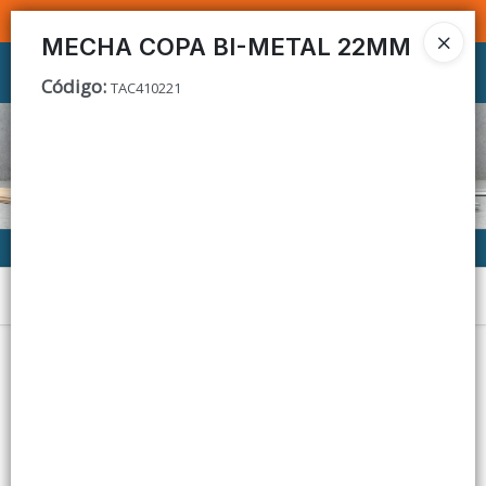
SOMOS DISTRIBUIDORES - VENTA MAYORISTA
MECHA COPA BI-METAL 22MM
Ingresar a la Tienda
Código
:
TAC410221
CÓMO COMPRAR
CONTACTO
Menú
Lista vacía