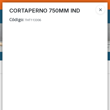
SOMOS DISTRIBUIDORES - VENTA MAYORISTA
CORTAPERNO 750MM IND
Ingresar a la Tienda
Código
:
THT113306
CÓMO COMPRAR
CONTACTO
Menú
Lista vacía