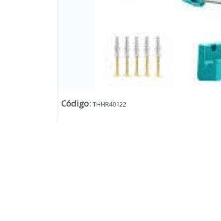
Código
:
THHR40122
Lista vacía