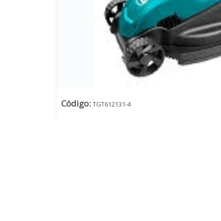
Código
:
TGT612131-4
Lista vacía