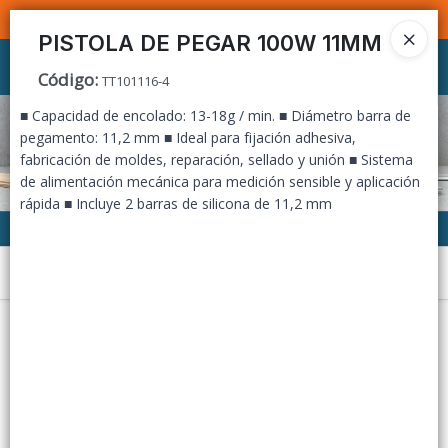
SOMOS DISTRIBUIDORES - VENTA MAYORISTA
PISTOLA DE PEGAR 100W 11MM
Ingresar a la Tienda
Código
:
TT101116-4
■ Capacidad de encolado: 13-18g / min. ■ Diámetro barra de
CÓMO COMPRAR
pegamento: 11,2 mm ■ Ideal para fijación adhesiva,
fabricación de moldes, reparación, sellado y unión ■ Sistema
CONTACTO
de alimentación mecánica para medición sensible y aplicación
rápida ■ Incluye 2 barras de silicona de 11,2 mm
Menú
Lista vacía