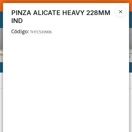
SOMOS DISTRIBUIDORES - VENTA MAYORISTA
PINZA ALICATE HEAVY 228MM
IND
Ingresar a la Tienda
Código
:
THTC530906
CÓMO COMPRAR
CONTACTO
Menú
Lista vacía