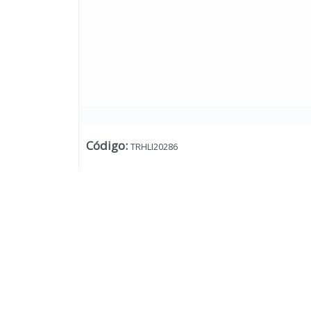
Código
:
TRHLI20286
Lista vacía