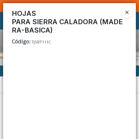
SOMOS DISTRIBUIDORES - VENTA MAYORISTA
HOJAS
PARA SIERRA CALADORA (MADE
Ingresar a la Tienda
RA-BASICA)
CÓMO COMPRAR
Código
:
TJSBT111C
CONTACTO
Menú
Lista vacía