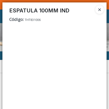
SOMOS DISTRIBUIDORES - VENTA MAYORISTA
ESPATULA 100MM IND
Ingresar a la Tienda
Código
:
THT831006
CÓMO COMPRAR
CONTACTO
Menú
Lista vacía