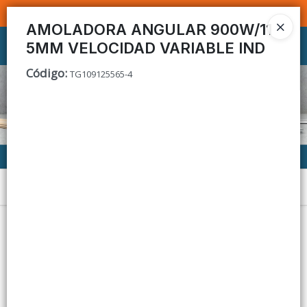
SOMOS DISTRIBUIDORES - VENTA MAYORISTA
AMOLADORA ANGULAR 900W/11
5MM VELOCIDAD VARIABLE IND
Ingresar a la Tienda
Código
:
TG109125565-4
CÓMO COMPRAR
CONTACTO
Menú
Lista vacía