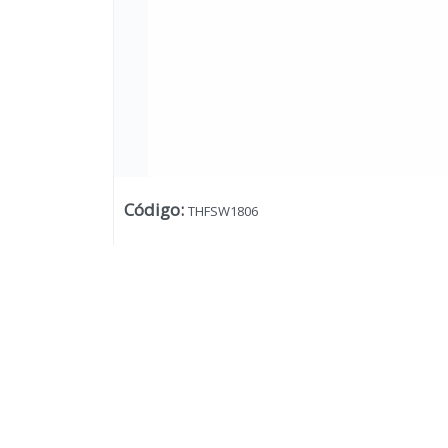
Código
:
THFSW1806
Lista vacía