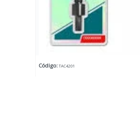
Código
:
TAC4201
Lista vacía