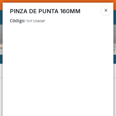
SOMOS DISTRIBUIDORES - VENTA MAYORISTA
PINZA DE PUNTA 160MM
Ingresar a la Tienda
Código
:
THT120606P
CÓMO COMPRAR
CONTACTO
Menú
Lista vacía