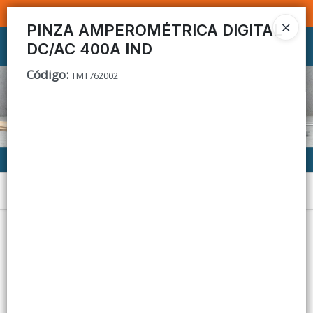
SOMOS DISTRIBUIDORES - VENTA MAYORISTA
PINZA AMPEROMÉTRICA DIGITAL
DC/AC 400A IND
Ingresar a la Tienda
Código
:
TMT762002
CÓMO COMPRAR
CONTACTO
Menú
Lista vacía