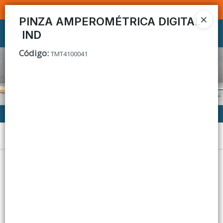
SOMOS DISTRIBUIDORES - VENTA MAYORISTA
PINZA AMPEROMÉTRICA DIGITAL
IND
Ingresar a la Tienda
Código
:
TMT4100041
CÓMO COMPRAR
CONTACTO
Menú
Lista vacía