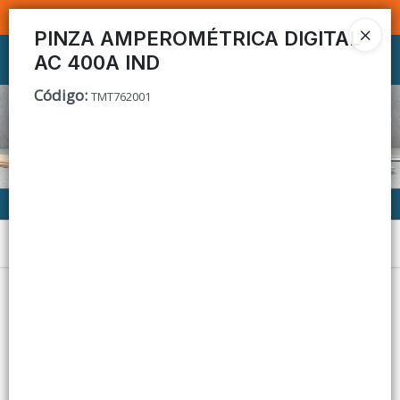
SOMOS DISTRIBUIDORES - VENTA MAYORISTA
PINZA AMPEROMÉTRICA DIGITAL
AC 400A IND
Ingresar a la Tienda
Código
:
TMT762001
CÓMO COMPRAR
CONTACTO
Menú
Lista vacía