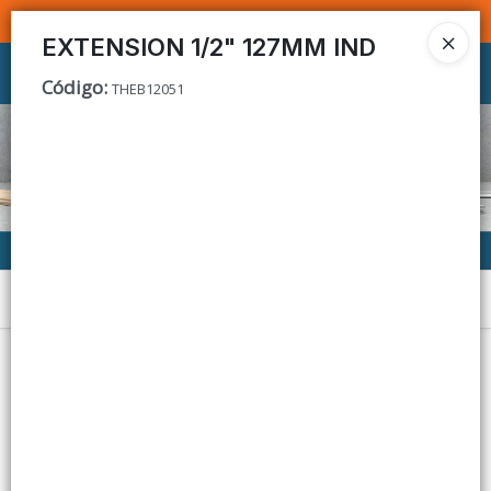
SOMOS DISTRIBUIDORES - VENTA MAYORISTA
EXTENSION 1/2" 127MM IND
Ingresar a la Tienda
Código
:
THEB12051
CÓMO COMPRAR
CONTACTO
Menú
Lista vacía