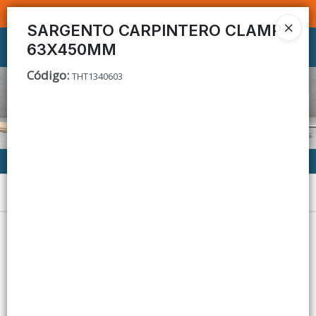
SOMOS DISTRIBUIDORES - VENTA MAYORISTA
SARGENTO CARPINTERO CLAMP
63X450MM
Ingresar a la Tienda
Código
:
THT1340603
CÓMO COMPRAR
CONTACTO
Menú
Lista vacía