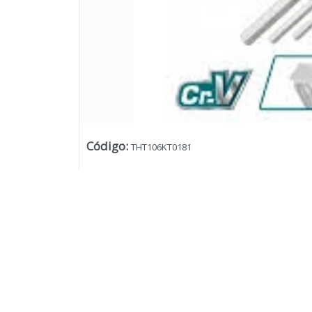
Código
:
THT106KT0181
Lista vacía