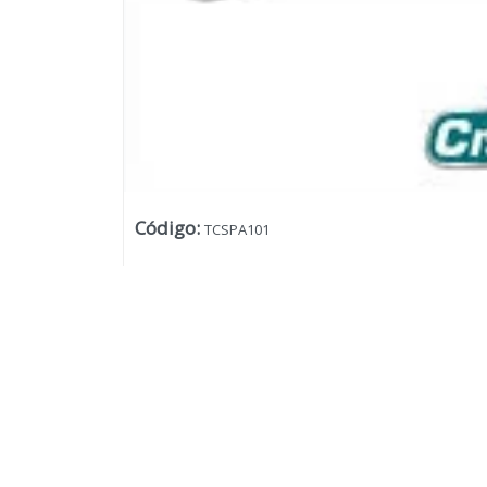
Código
:
TCSPA101
Lista vacía